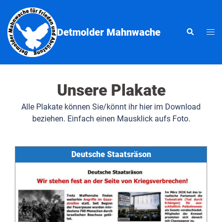
Zum
Inhalt
springen
Detmolder Mahnwache
Men
Suche
ums
Unsere Plakate
Alle Plakate können Sie/könnt ihr hier im Download
beziehen. Einfach einen Mausklick aufs Foto.
Deutsche Staatsräson