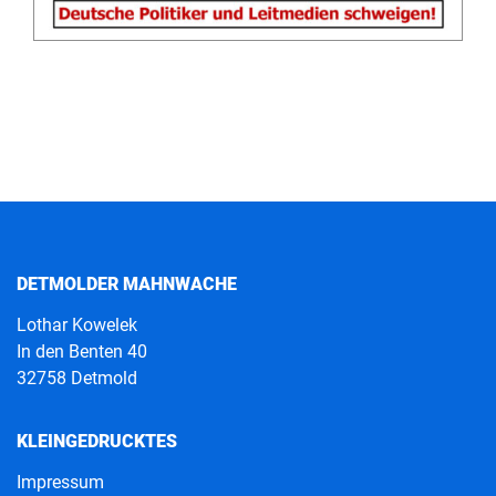
DETMOLDER MAHNWACHE
Lothar Kowelek
In den Benten 40
32758 Detmold
KLEINGEDRUCKTES
Impressum